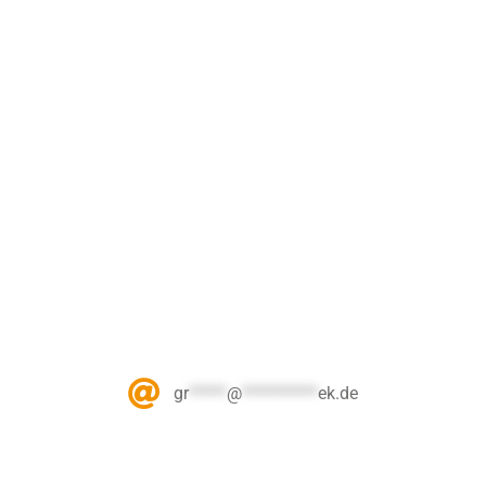
gr
*****
@
**********
ek.de