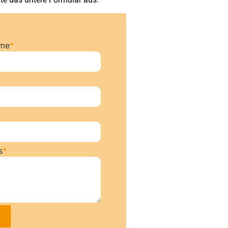
ame
*
s
*
n